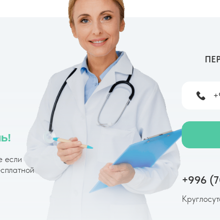
ПЕ
+
ь!
е если
есплатной
+996 (7
Круглосут